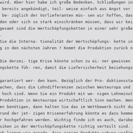
wird. Aber hier habe ich große Bedenken. Schließungen in
 bereits angekündigt, teil- weise einfach aus Angst vor 
 be- züglich der Vorlieferanten müs- sen wir hoffen, das
den oder sich so stark einschränken müssen, dass wir kei
gesamt sind die Wertschöpfungsketten in einer sehr große
.
Sie die Interna- tionalität der Wertschöpfungs- kette in
g in den nächsten Jahren ? Kommt die Produktion zurück n
Die derzei- tige Krise könnte schon zu ei- ner gewissen 
ngskette füh- ren, damit die Liefersicherheit beziehungs
garantiert wer- den kann. Bezüglich der Pro- duktionssta
achen, dass die Lohndifferenzen zwischen Westeuropa und 
 hoch sind. Wenn Sie ein Produkt mit we- nigen Lohnminut
Produktion in Westeuropa wirtschaftlich Sinn machen. Wen
en benötigen, dann halten Sie das im Wettbewerb nicht du
rund der jet- zigen Krisenerfahrung könnte es dazu komme
r hochgefahren werden. Wichtig finde ich es auch, darübe
siken in der Wertschöpfungskette richtig verteilt sind. 
ch lernen wir gerade, dass einige Produkte schwer verfüg