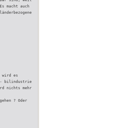
Es macht auch
länderbezogene
 wird es
- bilindustrie
rd nichts mehr
gehen ? Oder