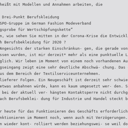
heißt mit Modellen und Annahmen arbeiten, die
 Drei-Punkt Berufskleidung
SPO-Gruppe im German Fashion Modeverband
gsprobe für Wertschöpfungskette“
n, wie sehen Sie mitten in der Corona-Krise die Entwickl
h Berufsbekleidung für 2020 ?
Angesichts der starken Einschränkun- gen, die gerade von
ssen wurden, ist mir derzeit* mehr als eine punktuelle L
glich. Wir leben im Moment von einem noch vorhandenen Au
gseingang zeigt eine sehr deutliche Abschwä- chung. Das 
us dem Bereich der Textilserviceunternehmen.
lieferer Folgen. Ein Neugeschäft ist derzeit sehr schwie
etwas anbahnen würde, kann es kaum umgesetzt wer- den. S
 bei der aktuell ver- hängten Kontaktsperre nicht durchg
ach Berufsbeklei- dung für Industrie und Handel steckt b
r heute für das Funktionieren des Geschäfts erforderlich
nktionieren im Moment noch, wenn auch mit Verzögerungen.
n wieder kont- rolliert werden beziehungswei- se weil do