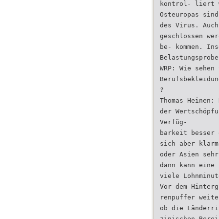
kontrol- liert 
Osteuropas sind
des Virus. Auch
geschlossen wer
be- kommen. Ins
Belastungsprobe
WRP: Wie sehen 
Berufsbekleidun
?
Thomas Heinen: 
der Wertschöpfu
Verfüg-
barkeit besser 
sich aber klarm
oder Asien sehr
dann kann eine 
viele Lohnminut
Vor dem Hinterg
renpuffer weite
ob die Länderri
zinischen Berei