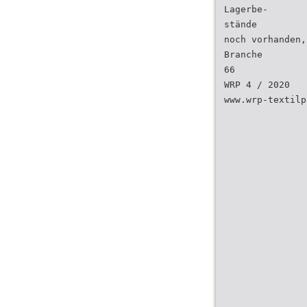
Lagerbe-
stände
noch vorhanden,
Branche
66
WRP 4 / 2020
www.wrp-textilp