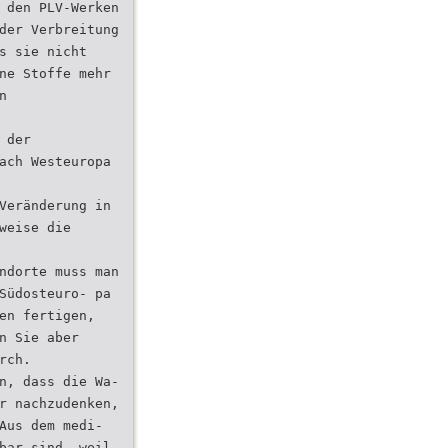
 den PLV-Werken
der Verbreitung
s sie nicht
ne Stoffe mehr
n
 der
ach Westeuropa
Veränderung in
weise die
ndorte muss man
Südosteuro- pa
en fertigen,
n Sie aber
rch.
n, dass die Wa-
r nachzudenken,
Aus dem medi-
bar sind, weil