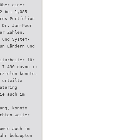
über einer
2 bei 1,085
res Portfolios
 Dr. Jan-Peer
er Zahlen.
 und System-
un Ländern und
itarbeiter für
 7.430 davon im
rzielen konnte.
 urteilte
atering
ie auch im
ang, konnte
chten weiter
owie auch im
ahr behaupten