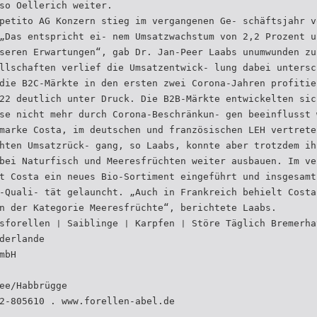
so Oellerich weiter.
petito AG Konzern stieg im vergangenen Ge- schäftsjahr v
„Das entspricht ei- nem Umsatzwachstum von 2,2 Prozent u
seren Erwartungen“, gab Dr. Jan-Peer Laabs unumwunden zu
llschaften verlief die Umsatzentwick- lung dabei untersc
die B2C-Märkte in den ersten zwei Corona-Jahren profitie
22 deutlich unter Druck. Die B2B-Märkte entwickelten sic
se nicht mehr durch Corona-Beschränkun- gen beeinflusst 
marke Costa, im deutschen und französischen LEH vertrete
hten Umsatzrück- gang, so Laabs, konnte aber trotzdem ih
bei Naturfisch und Meeresfrüchten weiter ausbauen. Im ve
t Costa ein neues Bio-Sortiment eingeführt und insgesamt
-Quali- tät gelauncht. „Auch in Frankreich behielt Costa
n der Kategorie Meeresfrüchte“, berichtete Laabs.
sforellen ❘ Saiblinge ❘ Karpfen ❘ Störe Täglich Bremerha
derlande
mbH
ee/Habbrügge
2-805610 . www.forellen-abel.de