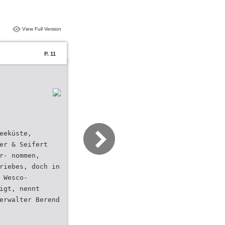
View Full Version
P. 11
eeküste,
er & Seifert
r- nommen,
riebes, doch in
 Wesco-
igt, nennt
erwalter Berend