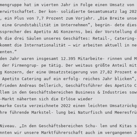
mengruppe hat im vierten Jahr in Folge einen Umsatz von 
erwirtschaftet. Der kon- solidierte Gesamtumsatz lag 202
, ein Plus von 7,7 Prozent zum Vorjahr. „Die Breite unse
 eine Grundstabilität im Unternehmen“, begrün- dete dies
ssprecher des Apetito AG Konzerns, bei der Vorstellung d
h die drei Säulen unseres Geschäftes: Retail-, Catering-
kommt die Internationalität – wir arbeiten aktuell in ne
enten.“
den Jahr waren insgesamt 12.395 Mitarbeite- rinnen und M
 der Firmengrup- pe tätig. Der weitaus größte Anteil mit
g Konzern, der eine Umsatzsteigerung von 27,82 Prozent e
 Apetito Catering auf ein erfolg- reiches Jahr blicken“,
frieden Andreas Oellerich, Geschäftsführer des Apetito C
llem in den Geschäftsbereichen Business & Industries sow
-Markt näherten sich die Erlöse wieder
marke Costa verzeichnete 2022 einen leichten Umsatzrückg
hre führende Markstel- lung bei Naturfisch und Meeresfrü
Niveau. „In den Geschäftsbereichen Schu- len und Kitas s
nnten wir unsere Marktführerschaft auch im vergangenen J