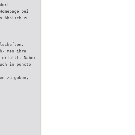
dort
Homepage bei
o ähnlich zu
lschaften.
h- men ihre
 erfüllt. Dabei
uch in puncto
en zu geben,