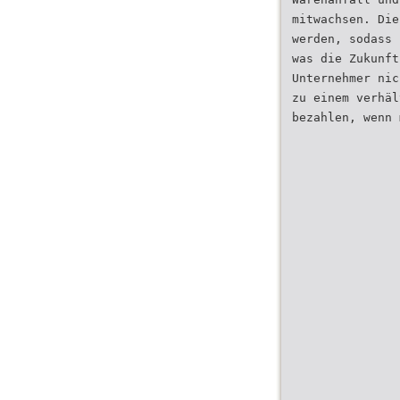
mitwachsen. Die
werden, sodass 
was die Zukunft
Unternehmer nic
zu einem verhäl
bezahlen, wenn 