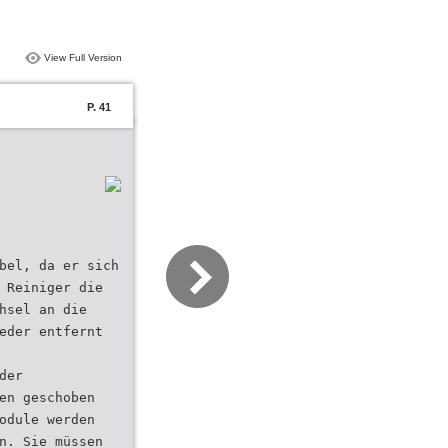
View Full Version
P. 41
bel, da er sich
 Reiniger die
hsel an die
eder entfernt
der
en geschoben
odule werden
n. Sie müssen