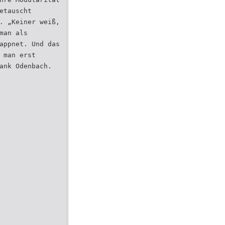
etauscht
. „Keiner weiß,
man als
appnet. Und das
 man erst
ank Odenbach.