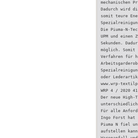
mechanischen Pr
Dadurch wird di
somit teure Ene
Spezialreinigun
Die Piuma-N-Tec
UPM und einen Z
Sekunden. Dadur
möglich. Somit 
Verfahren für h
Arbeitsgarderob
Spezialreinigun
oder Lederartik
www.wrp-textilp
WRP 4 / 2020 41
Der neue High-T
unterschiedlich
Für alle Anford
Ingo Forst hat 
Piuma N fiel un
aufstellen kann
Warenanfall und