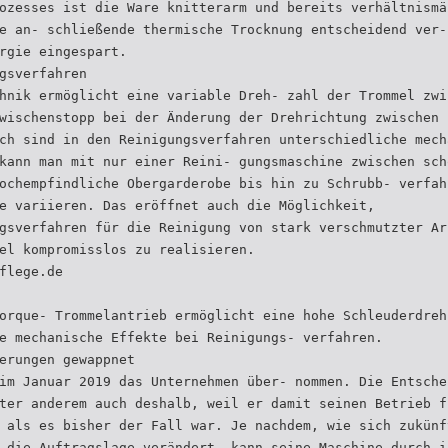
ozesses ist die Ware knitterarm und bereits verhältnismä
e an- schließende thermische Trocknung entscheidend ver-
rgie eingespart.
gsverfahren
hnik ermöglicht eine variable Dreh- zahl der Trommel zwi
wischenstopp bei der Änderung der Drehrichtung zwischen 
ch sind in den Reinigungsverfahren unterschiedliche mech
kann man mit nur einer Reini- gungsmaschine zwischen sch
ochempfindliche Obergarderobe bis hin zu Schrubb- verfah
e variieren. Das eröffnet auch die Möglichkeit,
gsverfahren für die Reinigung von stark verschmutzter Ar
el kompromisslos zu realisieren.
flege.de
orque- Trommelantrieb ermöglicht eine hohe Schleuderdreh
e mechanische Effekte bei Reinigungs- verfahren.
erungen gewappnet
im Januar 2019 das Unternehmen über- nommen. Die Entsche
ter anderem auch deshalb, weil er damit seinen Betrieb f
 als es bisher der Fall war. Je nachdem, wie sich zukünf
 die Auftragslage verändert, kann seine Maschine durch i