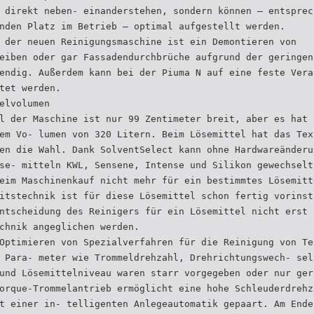
 direkt neben- einanderstehen, sondern können – entsprec
nden Platz im Betrieb – optimal aufgestellt werden.
 der neuen Reinigungsmaschine ist ein Demontieren von
eiben oder gar Fassadendurchbrüche aufgrund der geringen
endig. Außerdem kann bei der Piuma N auf eine feste Vera
tet werden.
elvolumen
l der Maschine ist nur 99 Zentimeter breit, aber es hat 
em Vo- lumen von 320 Litern. Beim Lösemittel hat das Tex
en die Wahl. Dank SolventSelect kann ohne Hardwareänderu
se- mitteln KWL, Sensene, Intense und Silikon gewechselt
eim Maschinenkauf nicht mehr für ein bestimmtes Lösemitt
itstechnik ist für diese Lösemittel schon fertig vorinst
ntscheidung des Reinigers für ein Lösemittel nicht erst 
chnik angeglichen werden.
Optimieren von Spezialverfahren für die Reinigung von Te
 Para- meter wie Trommeldrehzahl, Drehrichtungswech- sel
und Lösemittelniveau waren starr vorgegeben oder nur ger
orque-Trommelantrieb ermöglicht eine hohe Schleuderdrehz
t einer in- telligenten Anlegeautomatik gepaart. Am Ende